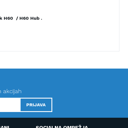
ik H60 / H60 Hub .
n akcijah
PRIJAVA
ANI
SOCIALNA OMREŽJA