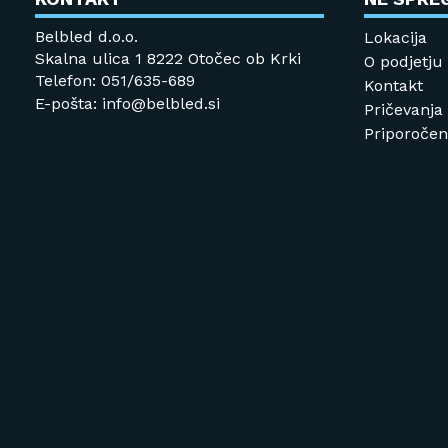
Belbled d.o.o.
Lokacija
Skalna ulica 1 8222 Otočec ob Krki
O podjetju
Telefon: 051/635-689
Kontakt
E-pošta: info@belbled.si
Pričevanja
Priporočeni