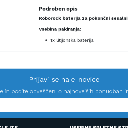
Podroben opis
Roborock baterija za pokončni sesaln
Vsebina pakiranja:
1x litijonska baterija
Prijavi se na e-novice
se in bodite obveščeni o najnovejših ponudbah i
GLEJTE
VSEBINE SPLETNE STR