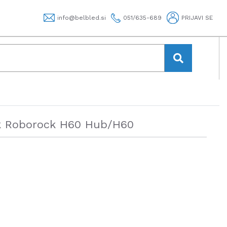
info@belbled.si
051/635-689
PRIJAVI SE
nik Roborock H60 Hub/H60