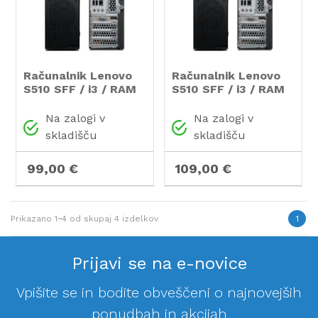
Računalnik Lenovo
Računalnik Lenovo
S510 SFF / i3 / RAM
S510 SFF / i3 / RAM
8 GB / SSD Disk
8 GB / SSD Disk
Na zalogi v
Na zalogi v
skladišču
skladišču
99,00 €
109,00 €
Prikazano
1~4
od skupaj
4
izdelkov
1
Prijavi se na e-novice
Vpišite se in bodite obveščeni o najnovejših
ponudbah in akcijah