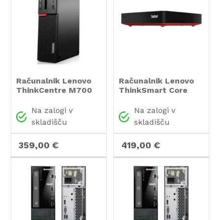
Računalnik Lenovo
Računalnik Lenovo
ThinkCentre M700
ThinkSmart Core
SFF / i5 / RAM 8 GB /
Computing device /
SSD Disk
i5 / RAM 8 GB / SSD
Na zalogi v
Na zalogi v
Disk
skladišču
skladišču
359,00 €
419,00 €