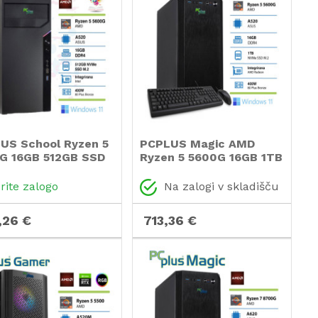
US School Ryzen 5
PCPLUS Magic AMD
G 16GB 512GB SSD
Ryzen 5 5600G 16GB 1TB
ows 11 PRO EDU
NVMe SSD Windows 11
o za izobraževalne
Home tipkovnica miška
rite zalogo
Na zalogi v skladišču
nove) namizni
namizni računalnik
nalnik
,26 €
713,36 €