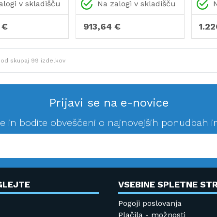
ik
namizni računalnik
nami
alogi v skladišču
Na zalogi v skladišču
N
 €
913,64 €
1.2
od skupaj
99
izdelkov
Prijavi se na e-novice
se in bodite obveščeni o najnovejših ponudbah i
GLEJTE
VSEBINE SPLETNE STR
Pogoji poslovanja
Plačila - možnosti