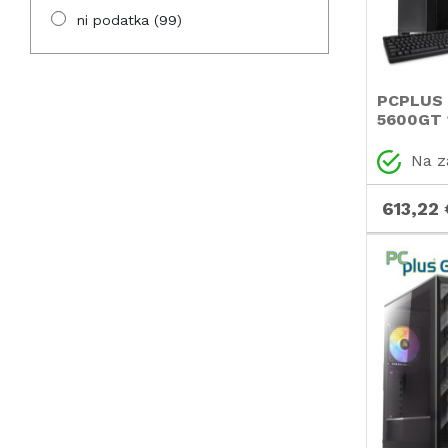
ni podatka
(99)
PCPLUS 
5600GT 
tipkovni
namizni 
Na z
613,22 