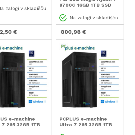
ng namizni
8700G 16GB 1TB SSD
a zalogi v skladišču
nalnik
namizni računalnik
Na zalogi v skladišču
02,50 €
800,98 €
US e-machine
PCPLUS e-machine
a 7 265 32GB 1TB
Ultra 7 265 32GB 1TB
Windows 11 Home
SSD Windows 11 Pro