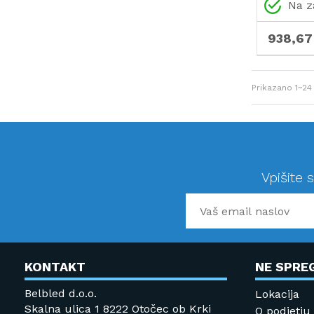
računaln
Na z
938,67
Prikazano
1~24
Vpišite 
KONTAKT
NE SPRE
Belbled d.o.o.
Lokacija
Skalna ulica 1 8222 Otočec ob Krki
O podjetju