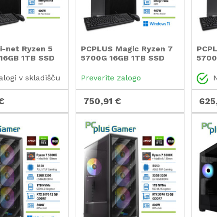
i-net Ryzen 5
PCPLUS Magic Ryzen 7
PCPL
16GB 1TB SSD
5700G 16GB 1TB SSD
5700
ca miška
Windows 11 Home
tipk
računalnik
tipkovnica miška
nami
alogi v skladišču
Preverite zalogo
N
namizni računalnik
€
750,91 €
625