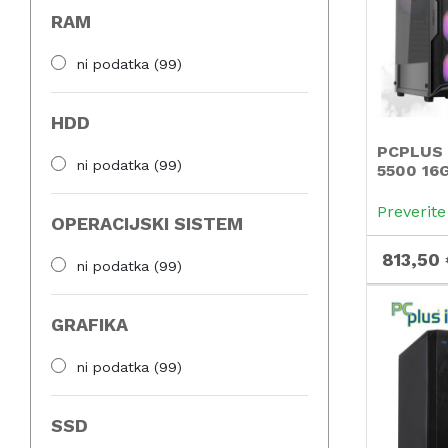
RAM
ni podatka
(99)
HDD
PCPLUS 
ni podatka
(99)
5500 16
3050 6G
namizni 
Preverite
OPERACIJSKI SISTEM
813,50 
ni podatka
(99)
GRAFIKA
ni podatka
(99)
SSD