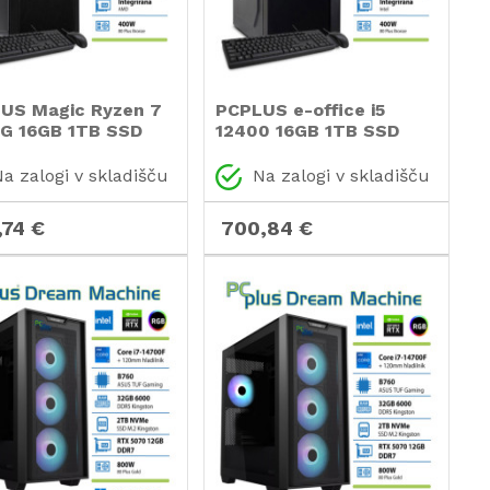
US Magic Ryzen 7
PCPLUS e-office i5
G 16GB 1TB SSD
12400 16GB 1TB SSD
ovnica miška
tipkovnica miška
zni računalnik
namizni računalnik
a zalogi v skladišču
Na zalogi v skladišču
,74 €
700,84 €