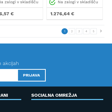
zni računalnik
namizni računalnik
a zalogi v skladišču
Na zalogi v skladišču
26,57 €
1.276,64 €
1
2
3
4
5
n akcijah
PRIJAVA
ANI
SOCIALNA OMREŽJA