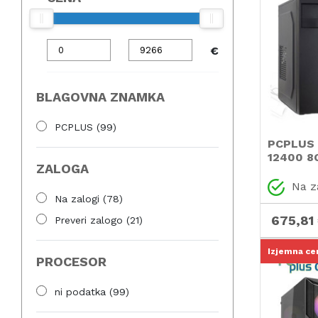
€
BLAGOVNA ZNAMKA
PCPLUS
(99)
PCPLUS e
12400 8
ZALOGA
Windows
namizni 
Na z
Na zalogi
(78)
675,81
Preveri zalogo
(21)
Izjemna ce
PROCESOR
ni podatka
(99)