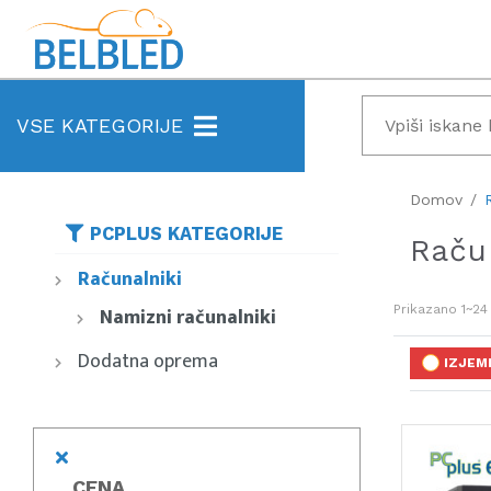
VSE KATEGORIJE
Domov
PCPLUS KATEGORIJE
Raču
Računalniki
Namizni računalniki
Prikazano
1~24
Dodatna oprema
IZJEM
CENA