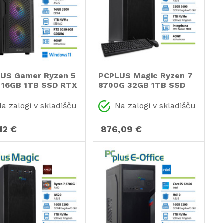
US Gamer Ryzen 5
PCPLUS Magic Ryzen 7
 16GB 1TB SSD RTX
8700G 32GB 1TB SSD
 6GB Windows 11
Radeon 780M
ng namizni
tipkovnica miška
a zalogi v skladišču
Na zalogi v skladišču
nalnik
namizni računalnik
12 €
876,09 €