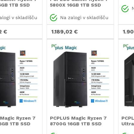
gami
6GB 1TB SSD
5800X 16GB 1TB SSD
N
raču
0Ti 8GB
RTX 5060Ti 8GB gaming
 11 Home
namizni računalnik
alogi v skladišču
Na zalogi v skladišču
namizni
ik
1.9
2 €
1.189,02 €
Magic Ryzen 7
PCPLUS Magic Ryzen 7
PCPL
6GB 1TB SSD
8700G 16GB 1TB SSD
Ultr
11 Pro namizni
Windows 11 Home
SSD 