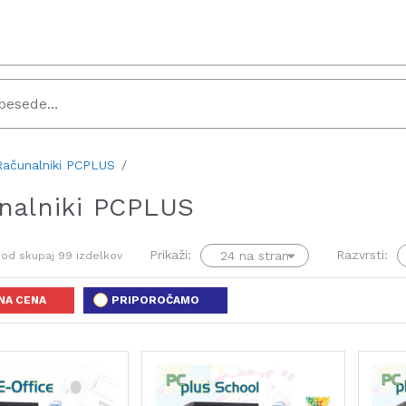
Računalniki PCPLUS
nalniki PCPLUS
Prikaži:
Razvrsti:
od skupaj
99
izdelkov
NA CENA
PRIPOROČAMO