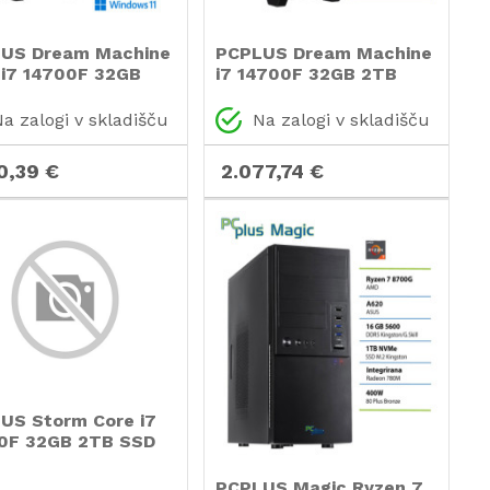
US Dream Machine
PCPLUS Dream Machine
 i7 14700F 32GB
i7 14700F 32GB 2TB
SSD RTX 5070 12GB
SSD RTX 5070 12GB
ows 11 Home
gaming namizni
a zalogi v skladišču
Na zalogi v skladišču
ng namizni
računalnik
nalnik
0,39 €
2.077,74 €
US Storm Core i7
0F 32GB 2TB SSD
5060Ti 8GB
ows 11 Home
PCPLUS Magic Ryzen 7