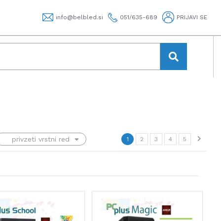
info@belbled.si
051/635-689
PRIJAVI SE
1
2
3
4
5