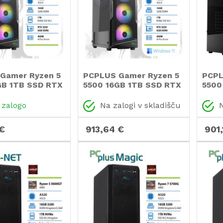
Gamer Ryzen 5
PCPLUS Gamer Ryzen 5
PCPL
GB 1TB SSD RTX
5500 16GB 1TB SSD RTX
5500
B gaming
3050 6GB Windows 11
3050
računalnik
gaming namizni
gami
 zalogo
Na zalogi v skladišču
N
računalnik
raču
€
913,64 €
901,