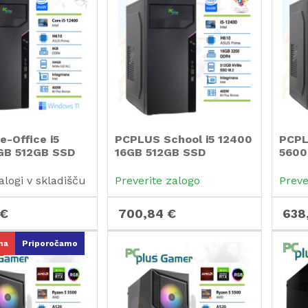
-Office i5
PCPLUS School i5 12400
PCPL
GB 512GB SSD
16GB 512GB SSD
5600
 11 Home
Windows 11 PRO EDU
Wind
računalnik
(samo za izobraževalne
(sam
alogi v skladišču
Preverite zalogo
Preve
ustanove) namizni
usta
računalnik
raču
 €
700,84 €
638
na
Priporočamo