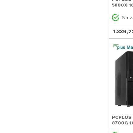
5800X 1
RTX 506
Windows
Na z
gaming 
računaln
1.339,2
PCPLUS 
8700G 1
Windows 