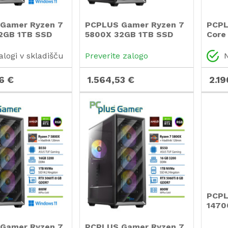
Gamer Ryzen 7
PCPLUS Gamer Ryzen 7
PCPL
2GB 1TB SSD
5800X 32GB 1TB SSD
Core
0 12GB
RTX 5070 12GB gaming
2TB 
 11 Home
namizni računalnik
Wind
alogi v skladišču
Preverite zalogo
N
namizni
gami
ik
raču
6 €
1.564,53 €
2.19
PCPL
1470
RTX 
Wind
Gamer Ryzen 7
PCPLUS Gamer Ryzen 7