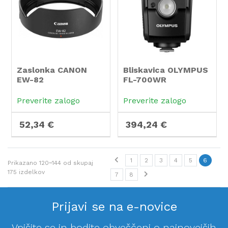
Zaslonka CANON
Bliskavica OLYMPUS
EW-82
FL-700WR
Preverite zalogo
Preverite zalogo
52,34 €
394,24 €
1
2
3
4
5
6
Prikazano
120~144
od skupaj
175
izdelkov
7
8
Prijavi se na e-novice
Vpišite se in bodite obveščeni o najnovejših