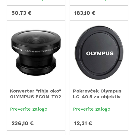
50,73 €
183,10 €
Konverter "ribje oko"
Pokrovček Olympus
OLYMPUS FCON-T02
LC-40.5 za objektiv
za TG-1, TG-2, TG-3,
14-42 mm
TG-4, TG-5, TG-6
Preverite zalogo
Preverite zalogo
236,10 €
12,31 €