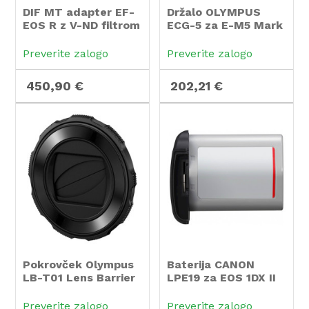
DIF MT adapter EF-
Držalo OLYMPUS
EOS R z V-ND filtrom
ECG-5 za E-M5 Mark
III
Preverite zalogo
Preverite zalogo
450,90 €
202,21 €
Pokrovček Olympus
Baterija CANON
LB-T01 Lens Barrier
LPE19 za EOS 1DX II
za TG-5 in TG-6
Preverite zalogo
Preverite zalogo