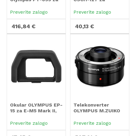
TG-6
fotoaparat
OLYMPUS TG-6
Preverite zalogo
Preverite zalogo
416,84 €
40,13 €
Okular OLYMPUS EP-
Telekonverter
15 za E-M5 Mark II,
OLYMPUS M.ZUIKO
III, E-M10 Mark II, III
DIGITAL 2x MC 2.0
standard
Preverite zalogo
Preverite zalogo