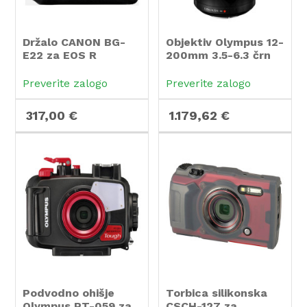
Držalo CANON BG-
Objektiv Olympus 12-
E22 za EOS R
200mm 3.5-6.3 črn
Preverite zalogo
Preverite zalogo
317,00 €
1.179,62 €
Podvodno ohišje
Torbica silikonska
Olympus PT-059 za
CSCH-127 za