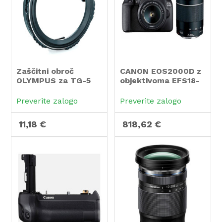
Zaščitni obroč
CANON EOS2000D z
OLYMPUS za TG-5
objektivoma EFS18-
55IS + 75-300
Preverite zalogo
Preverite zalogo
11,18 €
818,62 €