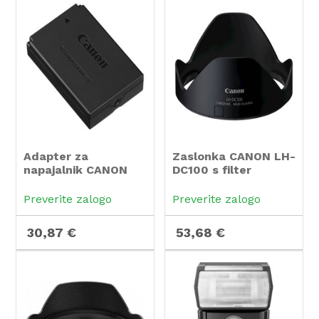
Adapter za
Zaslonka CANON LH-
napajalnik CANON
DC100 s filter
DR-E12
adapterjem FA-
DC67B za G3X
Preverite zalogo
Preverite zalogo
30,87 €
53,68 €