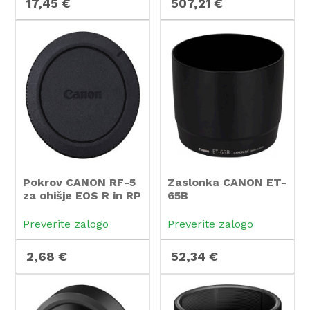
17,45 €
507,21 €
Pokrov CANON RF-5
Zaslonka CANON ET-
za ohišje EOS R in RP
65B
Preverite zalogo
Preverite zalogo
2,68 €
52,34 €