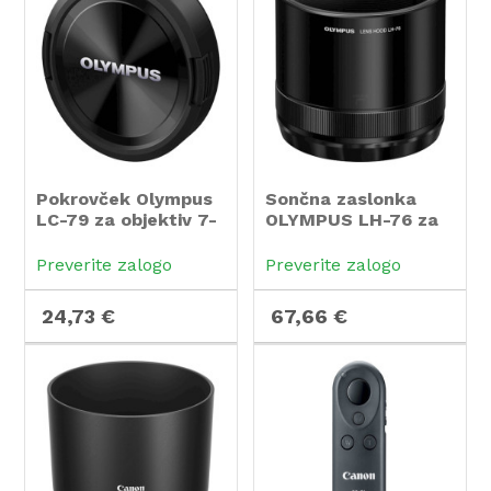
Pokrovček Olympus
Sončna zaslonka
LC-79 za objektiv 7-
OLYMPUS LH-76 za
14mm F2.8 PRO
objektiv 40-150mm
F2.8 PRO
Preverite zalogo
Preverite zalogo
24,73 €
67,66 €