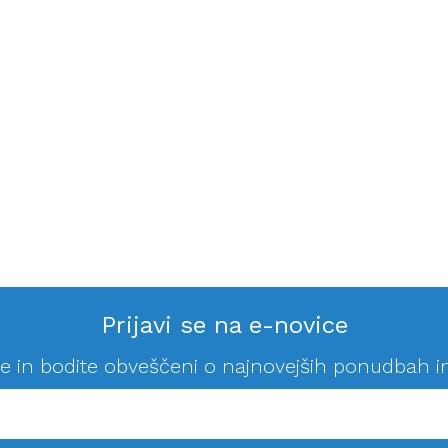
Prijavi se na e-novice
se in bodite obveščeni o najnovejših ponudbah i