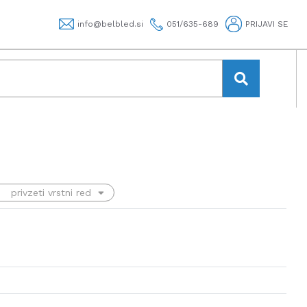
info@belbled.si
051/635-689
PRIJAVI SE