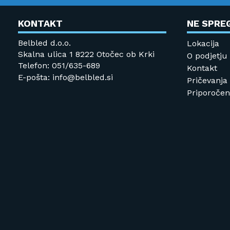
KONTAKT
NE SPRE
Belbled d.o.o.
Lokacija
Skalna ulica 1 8222 Otočec ob Krki
O podjetju
Telefon: 051/635-689
Kontakt
E-pošta: info@belbled.si
Pričevanja
Priporočeni