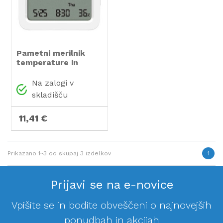
Pametni merilnik
temperature in
vlažnosti Xiaomi 3
Na zalogi v
skladišču
11,41 €
Prikazano
1~3
od skupaj
3
izdelkov
1
Prijavi se na e-novice
Vpišite se in bodite obveščeni o najnovejših
ponudbah in akcijah