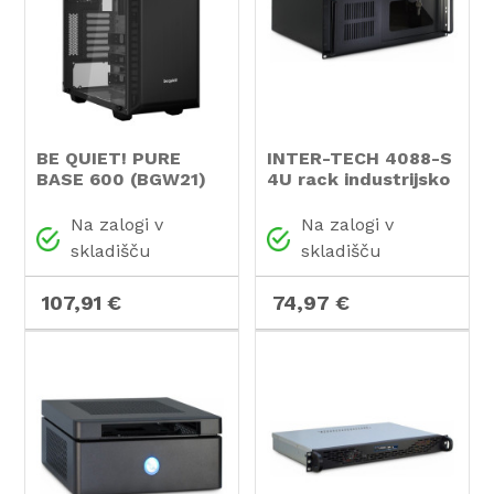
BE QUIET! PURE
INTER-TECH 4088-S
BASE 600 (BGW21)
4U rack industrijsko
midi-ATX okno črno
strežniško ohišje
ohišje
Na zalogi v
Na zalogi v
skladišču
skladišču
107,91 €
74,97 €