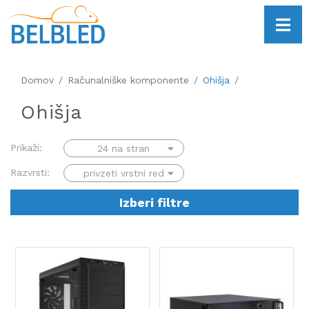
Domov
Računalniške komponente
Ohišja
Ohišja
Prikaži:
Razvrsti:
Izberi filtre