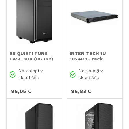
BE QUIET! PURE
INTER-TECH 1U-
BASE 600 (BG022)
10248 1U rack
midiATX
industrijsko
črno/srebrno ohišje
strežniško ohišje
Na zalogi v
Na zalogi v
skladišču
skladišču
96,05 €
86,83 €