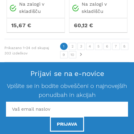
Na zalogi v
Na zalogi v
skladišču
skladišču
15,67 €
60,12 €
1
2
3
4
5
6
7
8
Prikazano
1~24
od skupaj
303
izdelkov
9
10
Prijavi se na e-novice
Vpišite se in bodite obveščeni o najnovejših
ponudbah in akcijah
PRIJAVA