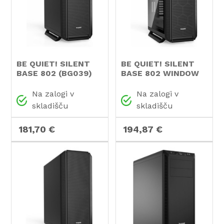
BE QUIET! SILENT
BE QUIET! SILENT
BASE 802 (BG039)
BASE 802 WINDOW
midiATX črno ohišje
(BGW39) midiATX
črno ohišje
Na zalogi v
Na zalogi v
skladišču
skladišču
181,70 €
194,87 €