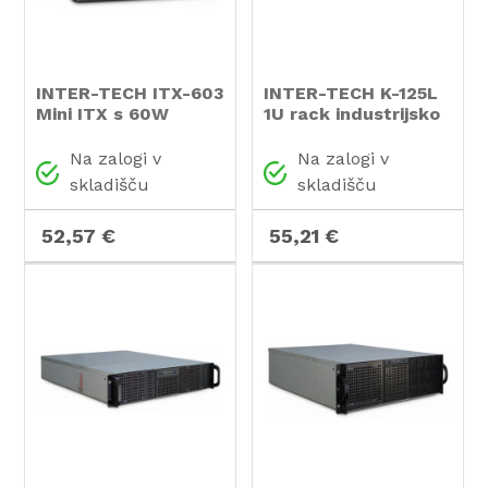
INTER-TECH ITX-603
INTER-TECH K-125L
Mini ITX s 60W
1U rack industrijsko
napajalnikom črno
strežniško ohišje
ohišje
Na zalogi v
Na zalogi v
skladišču
skladišču
52,57 €
55,21 €