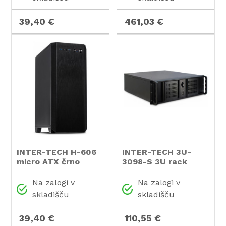
39,40 €
461,03 €
INTER-TECH H-606
INTER-TECH 3U-
micro ATX črno
3098-S 3U rack
ohišje
industrijsko
strežniško ohišje
Na zalogi v
Na zalogi v
skladišču
skladišču
39,40 €
110,55 €