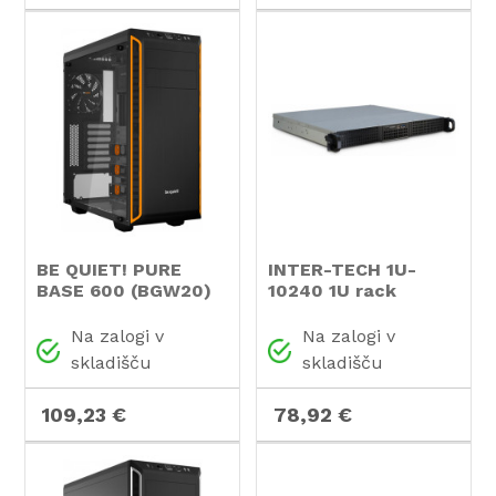
BE QUIET! PURE
INTER-TECH 1U-
BASE 600 (BGW20)
10240 1U rack
midiATX okno
industrijsko
črno/oranžno ohišje
strežniško ohišje
Na zalogi v
Na zalogi v
skladišču
skladišču
109,23 €
78,92 €