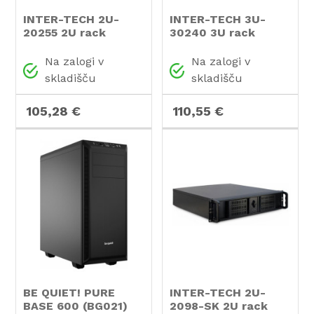
INTER-TECH 2U-
INTER-TECH 3U-
20255 2U rack
30240 3U rack
industrijsko
industrijsko
strežniško ohišje
strežniško ohišje
Na zalogi v
Na zalogi v
skladišču
skladišču
105,28 €
110,55 €
BE QUIET! PURE
INTER-TECH 2U-
BASE 600 (BG021)
2098-SK 2U rack