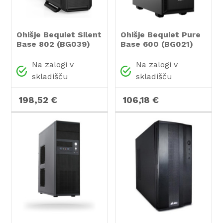
Ohišje Bequiet Silent
Ohišje Bequiet Pure
Base 802 (BG039)
Base 600 (BG021)
ATX - črna
MidiATX - črna
Na zalogi v
Na zalogi v
skladišču
skladišču
198,52 €
106,18 €