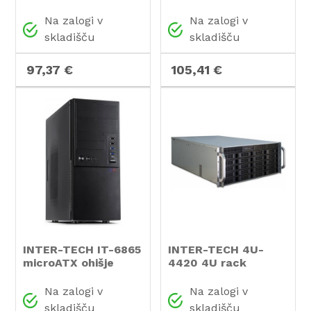
midi-ATX črno ohišje
industrijsko
strežniško ohišje
Na zalogi v
Na zalogi v
skladišču
skladišču
97,37 €
105,41 €
INTER-TECH IT-6865
INTER-TECH 4U-
microATX ohišje
4420 4U rack
industrijsko
strežniško ohišje
Na zalogi v
Na zalogi v
skladišču
skladišču