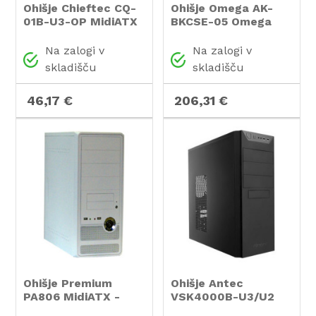
Ohišje Chieftec CQ-
Ohišje Omega AK-
01B-U3-OP MidiATX
BKCSE-05 Omega
- črna
MidiATX - črna
Na zalogi v
Na zalogi v
skladišču
skladišču
46,17 €
206,31 €
Ohišje Premium
Ohišje Antec
PA806 MidiATX -
VSK4000B-U3/U2
bela
MidiATX - črna rdeča