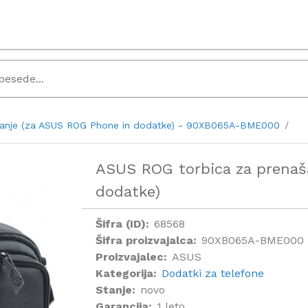
šanje (za ASUS ROG Phone in dodatke) - 90XB065A-BME000
ASUS ROG torbica za prenaš
dodatke)
Šifra (ID):
68568
Šifra proizvajalca:
90XB065A-BME000
Proizvajalec:
ASUS
Kategorija:
Dodatki za telefone
Stanje:
novo
Garancija:
1 leto