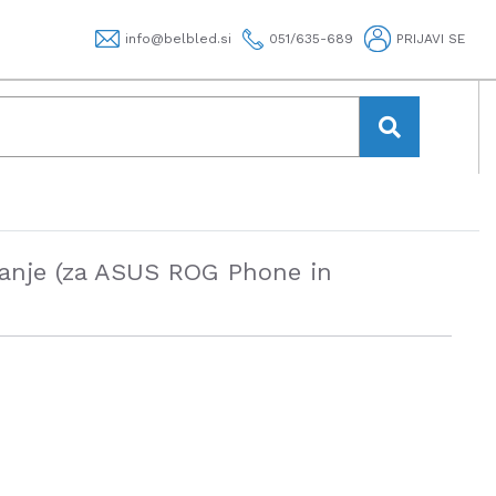
info@belbled.si
051/635-689
PRIJAVI SE
anje (za ASUS ROG Phone in