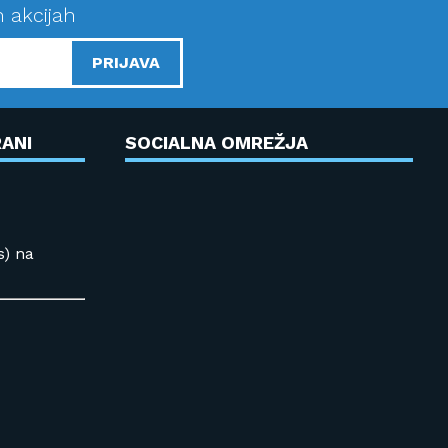
n akcijah
PRIJAVA
ANI
SOCIALNA OMREŽJA
s) na