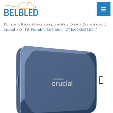
Domov
Računalniške komponente
Diski
Zunanji diski
Crucial X10 1TB Portable SSD disk - CT1000X10SSD9
Next