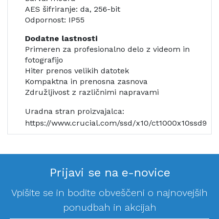
AES šifriranje: da, 256-bit
Odpornost: IP55
Dodatne lastnosti
Primeren za profesionalno delo z videom in
fotografijo
Hiter prenos velikih datotek
Kompaktna in prenosna zasnova
Združljivost z različnimi napravami
Uradna stran proizvajalca:
https://www.crucial.com/ssd/x10/ct1000x10ssd9
Prijavi se na e-novice
Vpišite se in bodite obveščeni o najnovejših
ponudbah in akcijah