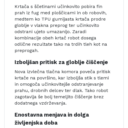
Krtača s ščetinami učinkovito pobira fin
prah iz fug med ploščicami in ob robovih,
medtem ko TPU gumijasta krtača prodre
globlje v vlakna preprog ter učinkovito
odstrani ujeto umazanijo. Zaradi
kombinacije obeh krtač robot dosega
odlične rezultate tako na trdih tleh kot na
preprogah.
Izboljšan pritisk za globlje čiščenje
Nova izvlečna tlačna komora poveča pritisk
krtače na površino, kar izboljša stik s tlemi
in omogoča učinkovitejše odstranjevanje
prahu, drobnih delcev ter dlak. Tako robot
zagotavlja še bolj temeljito čiščenje brez
dodatnega vzdrževanja.
Enostavna menjava in dolga
življenjska doba