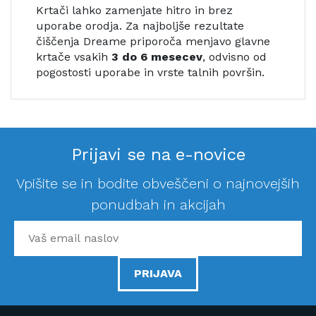
Krtači lahko zamenjate hitro in brez
uporabe orodja. Za najboljše rezultate
čiščenja Dreame priporoča menjavo glavne
krtače vsakih
3 do 6 mesecev
, odvisno od
pogostosti uporabe in vrste talnih površin.
Prijavi se na e-novice
Vpišite se in bodite obveščeni o najnovejših
ponudbah in akcijah
PRIJAVA