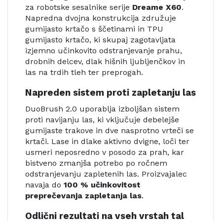
za robotske sesalnike serije
Dreame X60
.
Napredna dvojna konstrukcija združuje
gumijasto krtačo s ščetinami in TPU
gumijasto krtačo, ki skupaj zagotavljata
izjemno učinkovito odstranjevanje prahu,
drobnih delcev, dlak hišnih ljubljenčkov in
las na trdih tleh ter preprogah.
Napreden sistem proti zapletanju las
DuoBrush 2.0 uporablja izboljšan sistem
proti navijanju las, ki vključuje debelejše
gumijaste trakove in dve nasprotno vrteči se
krtači. Lase in dlake aktivno dvigne, loči ter
usmeri neposredno v posodo za prah, kar
bistveno zmanjša potrebo po ročnem
odstranjevanju zapletenih las. Proizvajalec
navaja do
100 % učinkovitost
preprečevanja zapletanja las
.
Odlični rezultati na vseh vrstah tal