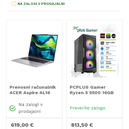
NA ZALOGI V PRODAJALNI
Prenosni računalnik
PCPLUS Gamer
ACER Aspire AL16
Ryzen 5 5500 16GB
52P-57CR i5-1334U
1TB SSD RTX 3050
Windows 11 PRO +
6GB gaming namizni
Na zalogi v
Preverite zalogo
darilo antivirusni
računalnik
prodajalni
program Trend
Micro Maximum
619,00 €
813,50 €
Security