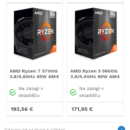
AMD Ryzen 7 5700G
AMD Ryzen 5 5600G
3,8/4,6GHz 65W AM4
3,9/4,4GHz 65W AM4
Wraith Stealth
Wraith Stealth
hladilnik BOX
hladilnik BOX
Na zalogi v
Na zalogi v
procesor
procesor
skladišču
skladišču
193,56 €
171,95 €
Prikazano
1~4
od skupaj
4
izdelkov
1