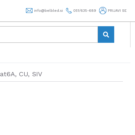
info@belbled.si
051/635-689
PRIJAVI SE
Cat6A, CU, SIV