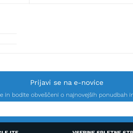
Prijavi se na e-novice
se in bodite obveščeni o najnovejših ponudbah i
GLEJTE
VSEBINE SPLETNE STR