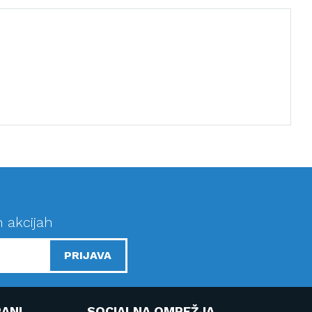
n akcijah
PRIJAVA
ANI
SOCIALNA OMREŽJA