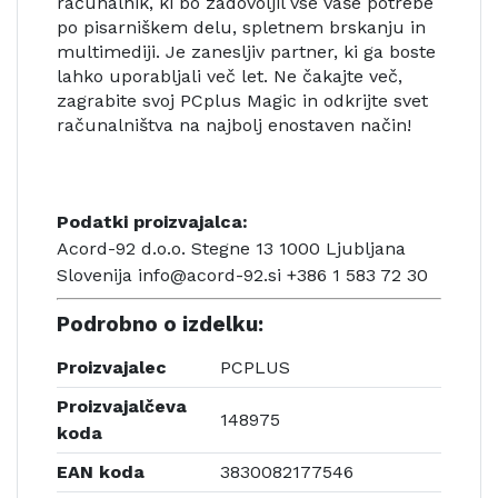
računalnik, ki bo zadovoljil vse vaše potrebe
po pisarniškem delu, spletnem brskanju in
multimediji. Je zanesljiv partner, ki ga boste
lahko uporabljali več let. Ne čakajte več,
zagrabite svoj PCplus Magic in odkrijte svet
računalništva na najbolj enostaven način!
Podatki proizvajalca:
Acord-92 d.o.o. Stegne 13 1000 Ljubljana
Slovenija info@acord-92.si +386 1 583 72 30
Podrobno o izdelku:
Proizvajalec
PCPLUS
Proizvajalčeva
148975
koda
EAN koda
3830082177546