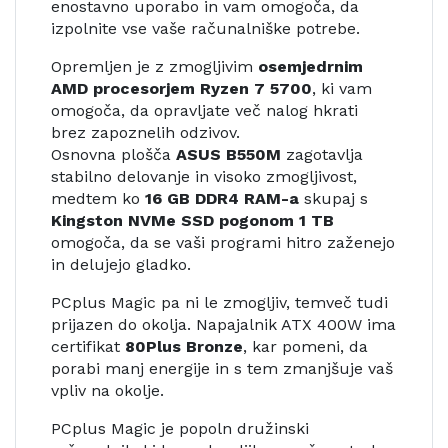
enostavno uporabo in vam omogoča, da
izpolnite vse vaše računalniške potrebe.
Opremljen je z zmogljivim
osemjedrnim
AMD procesorjem Ryzen 7 5700
, ki vam
omogoča, da opravljate več nalog hkrati
brez zapoznelih odzivov.
Osnovna plošča
ASUS B550M
zagotavlja
stabilno delovanje in visoko zmogljivost,
medtem ko
16 GB DDR4 RAM-a
skupaj s
Kingston NVMe SSD pogonom 1 TB
omogoča, da se vaši programi hitro zaženejo
in delujejo gladko.
PCplus Magic pa ni le zmogljiv, temveč tudi
prijazen do okolja. Napajalnik ATX 400W ima
certifikat
80Plus Bronze
, kar pomeni, da
porabi manj energije in s tem zmanjšuje vaš
vpliv na okolje.
PCplus Magic je popoln družinski