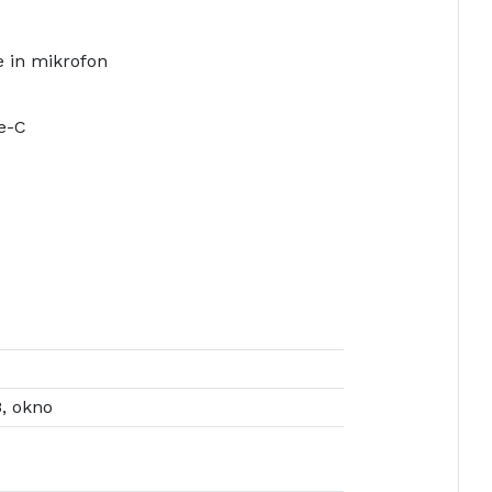
e in mikrofon
e-C
, okno