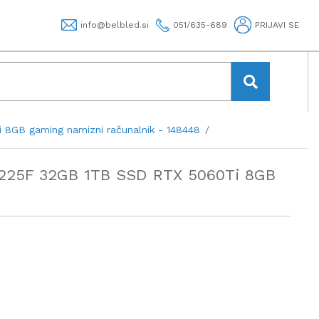
info@belbled.si
051/635-689
PRIJAVI SE
8GB gaming namizni računalnik - 148448
 225F 32GB 1TB SSD RTX 5060Ti 8GB