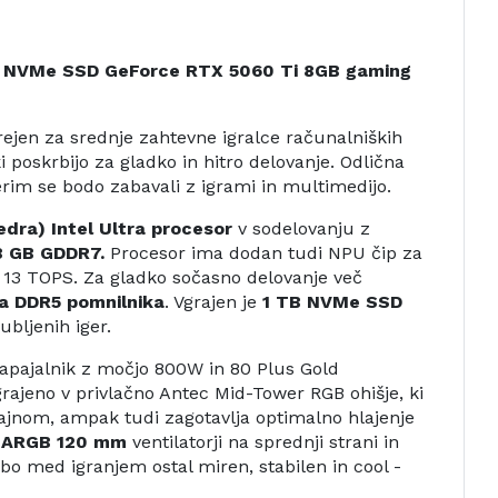
B NVMe SSD GeForce RTX 5060 Ti 8GB gaming
rejen za srednje zahtevne igralce računalniških
 poskrbijo za gladko in hitro delovanje. Odlična
aterim se bodo zabavali z igrami in multimedijo.
jedra) Intel Ultra procesor
v sodelovanju z
8 GB GDDR7.
Procesor ima dodan tudi NPU čip za
o 13 TOPS. Za gladko sočasno delovanje več
a DDR5 pomnilnika
. Vgrajen je
1 TB NVMe SSD
ubljenih iger.
apajalnik z močjo 800W in 80 Plus Gold
grajeno v privlačno Antec Mid-Tower RGB ohišje, ki
jnom, ampak tudi zagotavlja optimalno hlajenje
i ARGB 120 mm
ventilatorji na sprednji strani in
 bo med igranjem ostal miren, stabilen in cool -