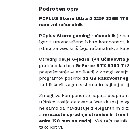
Podroben opis
PCPLUS Storm Ultra 5 225F 32GB 1T
namizni računalnik
PCplus Storm gaming računalnik
je na
iger z uravnoteženo izbiro komponent, ki
izbira za vse, ki iš čejo računalnik, s k
Osrednji del je
6-jedrni (+4 učinkovita 
grafično kartico
GeForce RTX 5060 Ti 
pospeševanje AI aplikacij z zmogljivostj
programov poskrbi
32 GB kakovostneg
za bliskovit zagon sistema in najbolj prilj
Zmogljive komponente napaja podpira n
učinkovitostjo delovanja. Vse skupaj je v
ne samo da navdušuje z elegantnim diza
z
mrežasto sprednjo stranico in trem
enim 120 mm na zadnji
. Vaš računalnik
tako kot vi.