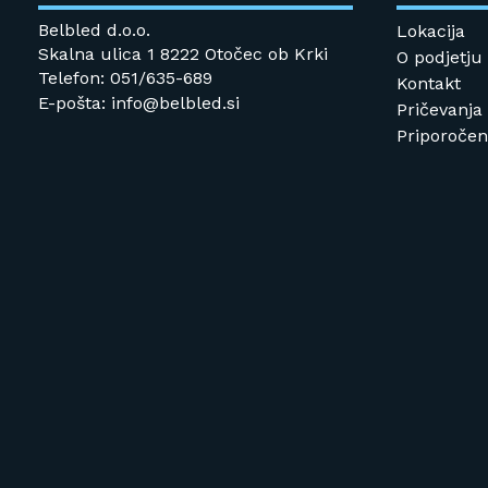
Belbled d.o.o.
Lokacija
Skalna ulica 1 8222 Otočec ob Krki
O podjetju
Telefon: 051/635-689
Kontakt
E-pošta: info@belbled.si
Pričevanja
Priporočeni