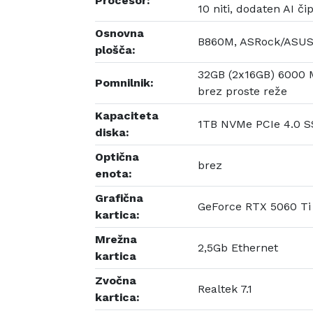
Procesor:
10 niti, dodaten AI či
Osnovna
B860M, ASRock/ASU
plošča:
32GB (2x16GB) 6000 M
Pomnilnik:
brez proste reže
Kapaciteta
1TB NVMe PCIe 4.0 S
diska:
Optična
brez
enota:
Grafična
GeForce RTX 5060 Ti
kartica:
Mrežna
2,5Gb Ethernet
kartica
Zvočna
Realtek 7.1
kartica: