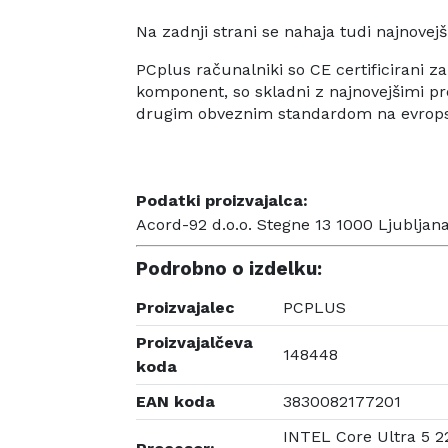
Na zadnji strani se nahaja tudi najnovejš
PCplus računalniki so CE certificirani za 
komponent, so skladni z najnovejšimi pre
drugim obveznim standardom na evrop
Podatki proizvajalca:
Acord-92 d.o.o. Stegne 13 1000 Ljubljana
Podrobno o izdelku:
Proizvajalec
PCPLUS
Proizvajalčeva
148448
koda
EAN koda
3830082177201
INTEL Core Ultra 5 22