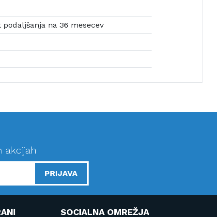
 podaljšanja na 36 mesecev
n akcijah
PRIJAVA
ANI
SOCIALNA OMREŽJA