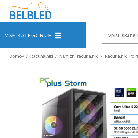
VSE KATEGORIJE
Domov
Računalniki
Namizni računalniki
Računalniki PcP