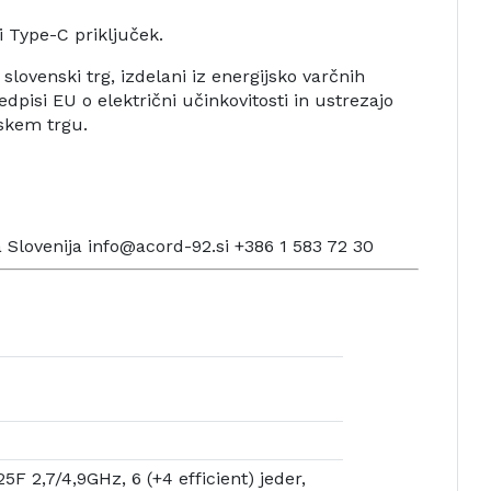
i Type-C priključek.
slovenski trg, izdelani iz energijsko varčnih
dpisi EU o električni učinkovitosti in ustrezajo
skem trgu.
 Slovenija info@acord-92.si +386 1 583 72 30
5F 2,7/4,9GHz, 6 (+4 efficient) jeder,