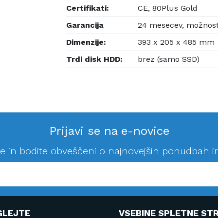
Certifikati:
CE, 80Plus Gold
Garancija
24 mesecev, možnost
Dimenzije:
393 x 205 x 485 mm
Trdi disk HDD:
brez (samo SSD)
Prijavi se na e-novice
se in bodite obveščeni o najnovejših ponudbah i
GLEJTE
VSEBINE SPLETNE STR