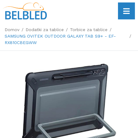
Domov
Dodatki za tablice
Torbice za tablice
SAMSUNG OVITEK OUTDOOR GALAXY TAB S9+ - EF-
RX810CBEGWW