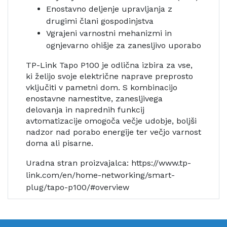
Enostavno deljenje upravljanja z
drugimi člani gospodinjstva
Vgrajeni varnostni mehanizmi in
ognjevarno ohišje za zanesljivo uporabo
TP-Link Tapo P100 je odlična izbira za vse,
ki želijo svoje električne naprave preprosto
vključiti v pametni dom. S kombinacijo
enostavne namestitve, zanesljivega
delovanja in naprednih funkcij
avtomatizacije omogoča večje udobje, boljši
nadzor nad porabo energije ter večjo varnost
doma ali pisarne.
Uradna stran proizvajalca: https://www.tp-
link.com/en/home-networking/smart-
plug/tapo-p100/#overview