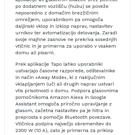
po dodatnem vozlišču (hubu) se poveže
neposredno z domačim brezžičnim
omrežjem, uporabnikom pa omogoča
daljinski vklop in izklop naprav, nastavitev
urnikov ter avtomatizacijo delovanja. Zaradi
svoje majhne zasnove ne prekriva sosednjih
vtičnic in je primerna za uporabo v vsakem
domu ali pisarni.
Prek aplikacije Tapo lahko uporabniki
ustvarjajo časovne razporede, odštevalnike
in način »Away Mode«, ki z naključnim
vklapljanjem luči ali drugih naprav ustvari
vtis prisotnosti v domu. Podpora glasovnima
pomočnikoma Amazon Alexa in Google
Assistant omogoča priročno upravljanje z
glasom, začetna nastavitev pa je hitra in
preprosta s pomočjo Bluetooth povezave.
Vtičnica podpira največjo obremenitev do
2300 W (10 A), zato je primerna za priklop