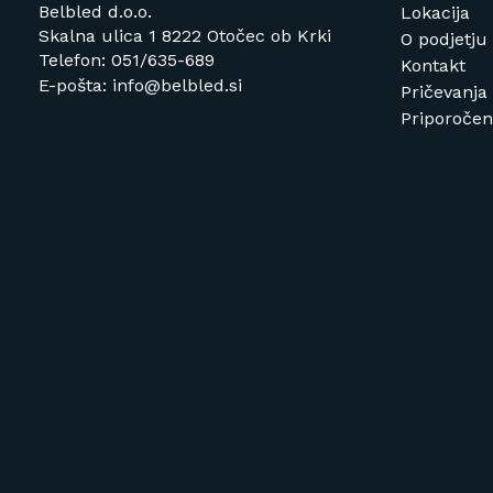
Belbled d.o.o.
Lokacija
Skalna ulica 1 8222 Otočec ob Krki
O podjetju
Telefon: 051/635-689
Kontakt
E-pošta: info@belbled.si
Pričevanja
Priporočeni