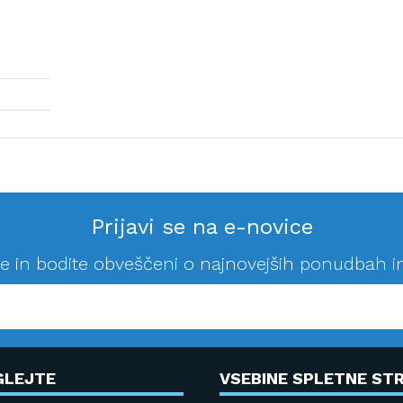
Prijavi se na e-novice
se in bodite obveščeni o najnovejših ponudbah i
GLEJTE
VSEBINE SPLETNE STR