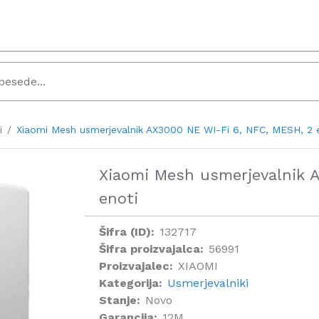
i
Xiaomi Mesh usmerjevalnik AX3000 NE WI-Fi 6, NFC, MESH, 2 
Xiaomi Mesh usmerjevalnik 
enoti
Šifra (ID):
132717
Šifra proizvajalca:
56991
Proizvajalec:
XIAOMI
Kategorija:
Usmerjevalniki
Stanje:
Novo
Garancija:
12M