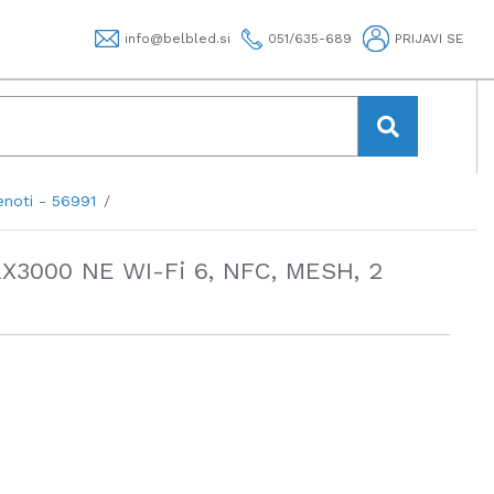
info@belbled.si
051/635-689
PRIJAVI SE
enoti - 56991
AX3000 NE WI-Fi 6, NFC, MESH, 2